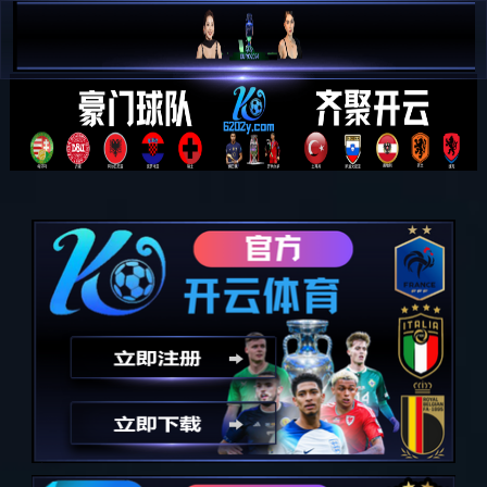
熊猫体育「中国」官方网站 - 快
乐运动,智慧健身
熊猫体育
中国奥委会官方网站
首页
协会公告
体育产业
体育要闻
全民健身
竞技体育
地方体育
政策法规
新闻中心
视频
图片