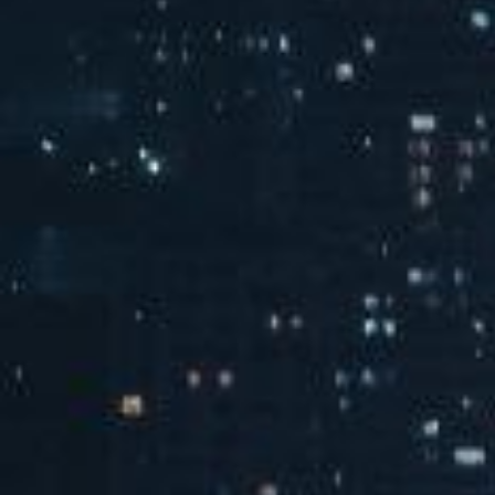
都天府站)补充通知
体育总局水上中心关于选派2026年全国皮划艇静水冠军赛
（第一站）技术官员的通知
中国乒乓球协会关于公开征集2026年全国户外乒乓球系列
赛事冠名赞助商的公告
中国足球发展基金会关于设计服务机构遴选结果的公示
中国自行车运动协会关于发布《自行车赛事安全管理要求
第1部分：通则》等三项团体标准的公告
2026中国汽车登山锦标赛汉阴站参赛指南一
关于公布2026年中国板式网球巡回赛赛事计划(第一批)的
通知
更多
体育要闻
国家体育总局射运中心以高质量党建引领射击射箭运动高
质量发展
树立和践行正确政绩观 开创体育工作新局面
“国家队运动员大课堂”第二期 聚焦诚信体育 筑牢道德根基
开展树立和践行正确政绩观学习教育 为干事创业添动力
全国人大代表张霞：建设“快乐体操教室” 落实“健康第
一”理念