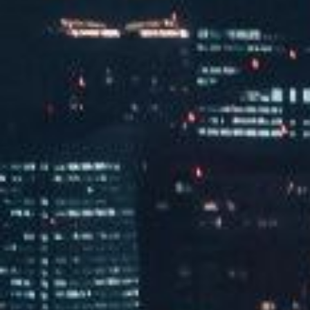
青海省体育局
江苏省体育局
湖南省体育局
江西省体育局
浙江省体育局
广东省体育局
云南省体育局
福建省体育局
山西省体育局
四川省体育局
陕西省体育局
安徽省体育局
内蒙古体育局
党旗所指，奋斗所向
树立和践行正确政绩观 开创体育工作新局面
国家体操队深入学习贯彻全国两会精神
树立和践行正确政绩观 开创体育工作新局面
“国家队运动员大课堂”第二期