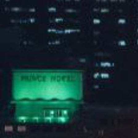
熊猫冬奥会闭幕
中国队夺女子U池冠亚军
空中技巧混合团体摘铜
李天马空中技巧获铜牌
更多
地方体育
聚焦校园足球与学生体质健康 威海2026年重点推进多项教育改革
2026年，威海市将重点推进多项教育改革举措，其中在校园足球与学生体质
康方面发力明显。