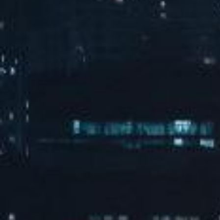
更多
竞技体育
女篮世界杯资格赛武汉赛区收官日，中国女篮迎战最后一个对手
巴西女篮，最终中国队以83比71获胜。
全力以赴向亚运、奥运冲刺 国家自由式小轮车队直面挑战
国家举重队“吃透”规则助力备赛
单板滑雪U型场地队有“医靠”
国家男子体操队二次体测 冬训夯实体能基础蓄势冲刺
国际乒联公布最新世界排名
短道速滑世锦赛一银一铜收官 年轻队员不惧强手拼出风采
中国体育文化展数字化线上展厅
体育力量 中国精神
——中国体育文化展
更多
精彩图片