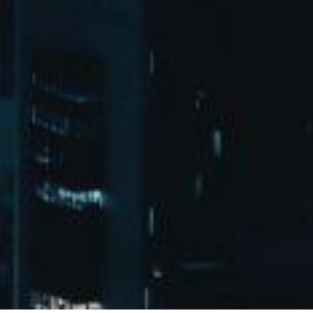
每天早上练一套武术操，晚上睡前练200个排球传球，每周再跳两三回跳绳，
是内蒙古呼和浩特市学生梁紫超的寒假日常。
合作伙伴
关于熊猫体育
-
隐私保护
-
广告服务
-
招
聘信息
-
联系熊猫体育
关注体总网公众号
© 2003-2026 All-China Sports Federation
Website. All rights reserved.
中华全国体育总会网版权所有
网上传播视听节目许可证
编号：0105094
发证机关：国家广播电
影电视总局
ICP经营许可证：辽ICP备51019002005434-1
京公网安备 11010102004198号
本网站由熊猫体育科技发展有限公司提供制作及技术支持
客服及报障电话：
010-67158866-800
联系邮箱：
tizongwork@sports.cn