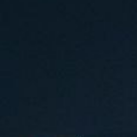
更多
政策法规
中华全国体育总会章程
中国足球发展基金会章程
体育发展“十三五”规划
航空科技体育事业产业“十
二五”规划
体育场馆公共安全要求实施
《体育及相关产业分类（试
行）》
更多
相关链接
北京市体育局
重庆市体育局
天津市体育局
河北省体育局
山东省体育局
辽宁省体育局
黑龙江省体育局